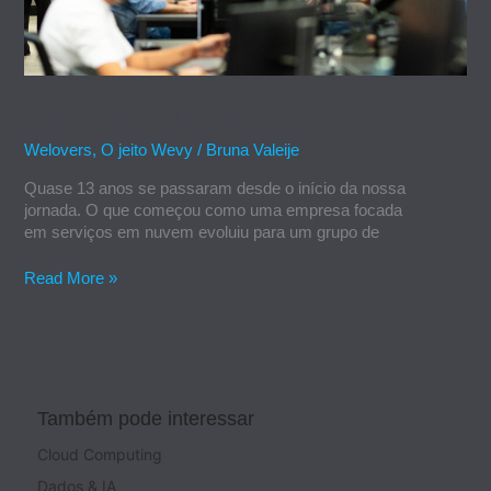
Como é trabalhar na Wevy?
Welovers
,
O jeito Wevy
/
Bruna Valeije
Quase 13 anos se passaram desde o início da nossa
jornada. O que começou como uma empresa focada
em serviços em nuvem evoluiu para um grupo de
Read More »
Também pode interessar
Cloud Computing
Dados & IA