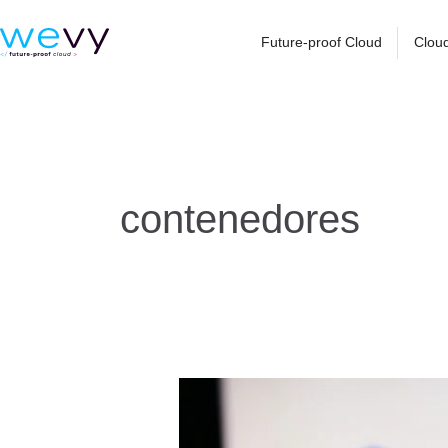
Ir
al
Future-proof Cloud
Cloud
contenido
contenedores
5
beneficios
de