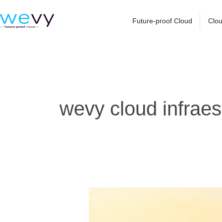
Ir
para
Future-proof Cloud
Clou
o
conteúdo
wevy cloud infraes
A
SPAXIUM
expande