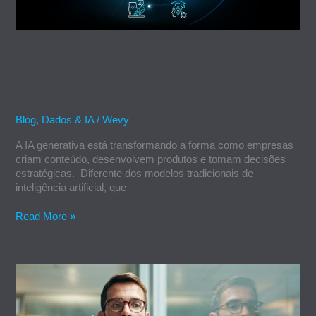
IA Generativa: como funciona e
aplicações na computação em
nuvem
Blog
,
Dados & IA
/
Wevy
A IA generativa está transformando a forma como empresas
criam conteúdo, desenvolvem produtos e tomam decisões
estratégicas. Diferente dos modelos tradicionais de
inteligência artificial, que
Read More »
A
inteligência
artificial
que