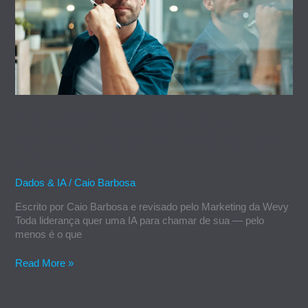
resolve
problemas
crônicos
nas
empresas
A inteligência artificial que
resolve problemas crônicos nas
empresas
Dados & IA
/
Caio Barbosa
Escrito por Caio Barbosa e revisado pelo Marketing da Wevy
Toda liderança quer uma IA para chamar de sua — pelo
menos é o que
Read More »