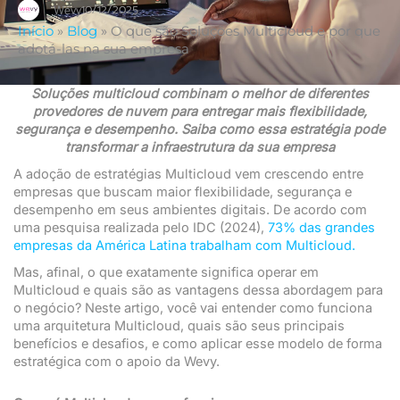
10/12/2025
Wevy
Início
»
Blog
»
O que são Soluções Multicloud e por que
adotá-las na sua empresa
Soluções multicloud combinam o melhor de diferentes
provedores de nuvem para entregar mais flexibilidade,
segurança e desempenho. Saiba como essa estratégia pode
transformar a infraestrutura da sua empresa
A adoção de estratégias Multicloud vem crescendo entre
empresas que buscam maior flexibilidade, segurança e
desempenho em seus ambientes digitais. De acordo com
uma pesquisa realizada pelo IDC (2024),
73% das grandes
empresas da América Latina trabalham com Multicloud.
Mas, afinal, o que exatamente significa operar em
Multicloud e quais são as vantagens dessa abordagem para
o negócio? Neste artigo, você vai entender como funciona
uma arquitetura Multicloud, quais são seus principais
benefícios e desafios, e como aplicar esse modelo de forma
estratégica com o apoio da Wevy.