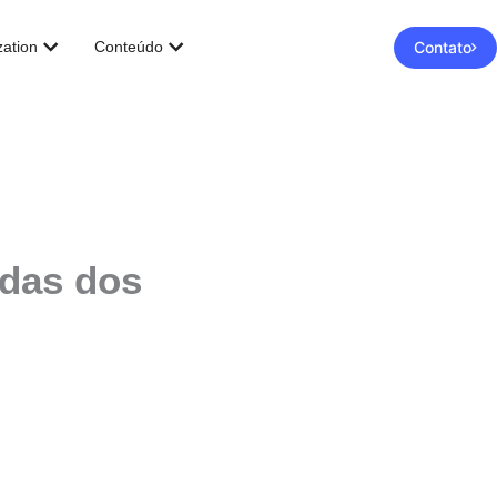
Abrir Software Cloud Modernization
Abrir Conteúdo
Contato
ation
Conteúdo
ndas dos