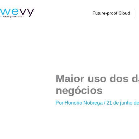
Ir
para
Future-proof Cloud
o
conteúdo
Maior uso dos d
negócios
Por
Honorio Nobrega
/
21 de junho d