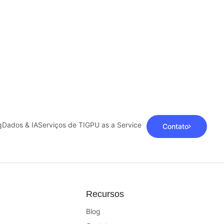
g
Dados & IA
Serviços de TI
GPU as a Service
Contato
Recursos
Blog