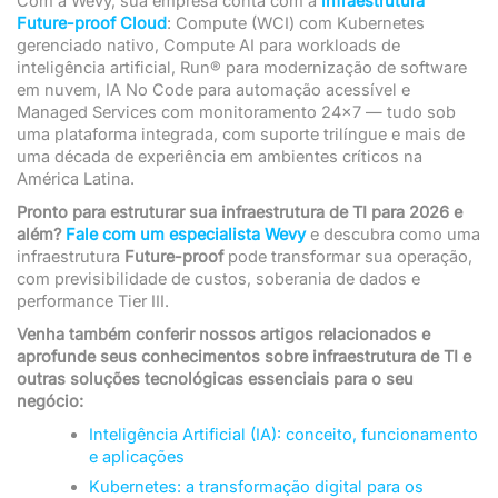
Com a Wevy, sua empresa conta com a
infraestrutura
Future-proof Cloud
: Compute (WCI) com Kubernetes
gerenciado nativo, Compute AI para workloads de
inteligência artificial, Run® para modernização de software
em nuvem, IA No Code para automação acessível e
Managed Services com monitoramento 24×7 — tudo sob
uma plataforma integrada, com suporte trilíngue e mais de
uma década de experiência em ambientes críticos na
América Latina.
Pronto para estruturar sua infraestrutura de TI para 2026 e
além?
Fale com um especialista Wevy
e descubra como uma
infraestrutura
Future-proof
pode transformar sua operação,
com previsibilidade de custos, soberania de dados e
performance Tier III.
Venha também conferir nossos artigos relacionados e
aprofunde seus conhecimentos sobre infraestrutura de TI e
outras soluções tecnológicas essenciais para o seu
negócio:
Inteligência Artificial (IA): conceito, funcionamento
e aplicações
Kubernetes: a transformação digital para os