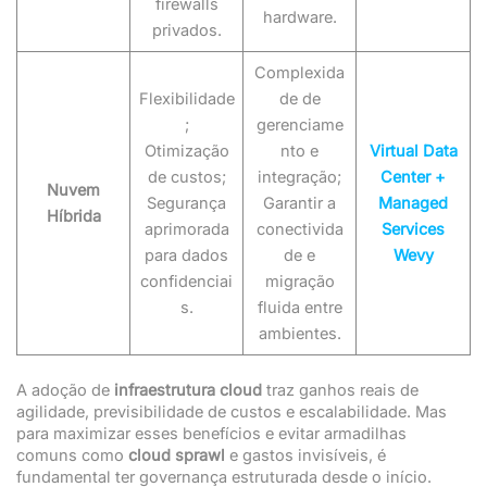
firewalls
hardware.
privados.
Complexida
Flexibilidade
de de
;
gerenciame
Otimização
nto e
Virtual Data
de custos;
integração;
Center +
Nuvem
Segurança
Garantir a
Managed
Híbrida
aprimorada
conectivida
Services
para dados
de e
Wevy
confidenciai
migração
s.
fluida entre
ambientes.
A adoção de
infraestrutura cloud
traz ganhos reais de
agilidade, previsibilidade de custos e escalabilidade. Mas
para maximizar esses benefícios e evitar armadilhas
comuns como
cloud sprawl
e gastos invisíveis, é
fundamental ter governança estruturada desde o início.