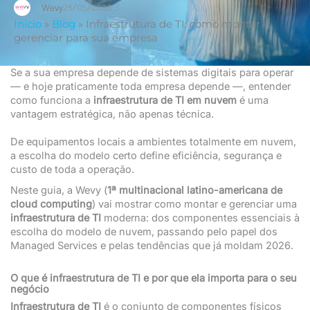
25/05/2026
Wevy
Início
»
Blog
»
Infraestrutura de TI: como montar e
gerenciar para sua empresa
Se a sua empresa depende de sistemas digitais para operar
— e hoje praticamente toda empresa depende —, entender
como funciona a
infraestrutura de TI em nuvem
é uma
vantagem estratégica, não apenas técnica.
De equipamentos locais a ambientes totalmente em nuvem,
a escolha do modelo certo define eficiência, segurança e
custo de toda a operação.
Neste guia, a Wevy (
1ª multinacional latino-americana de
cloud computing
) vai mostrar como montar e gerenciar uma
infraestrutura de TI
moderna: dos componentes essenciais à
escolha do modelo de nuvem, passando pelo papel dos
Managed Services e pelas tendências que já moldam 2026.
O que é infraestrutura de TI e por que ela importa para o seu
negócio
Infraestrutura de TI
é o conjunto de componentes físicos