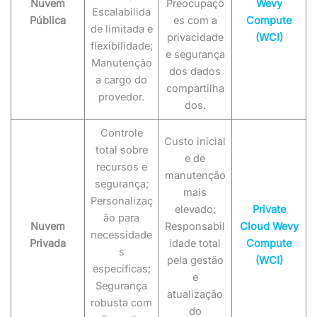
Nuvem
Preocupaçõ
Wevy
Escalabilida
Pública
es com a
Compute
de limitada e
privacidade
(WCI)
flexibilidade;
e segurança
Manutenção
dos dados
a cargo do
compartilha
provedor.
dos.
Controle
Custo inicial
total sobre
e de
recursos e
manutenção
segurança;
mais
Personalizaç
elevado;
Private
ão para
Nuvem
Responsabil
Cloud Wevy
necessidade
Privada
idade total
Compute
s
pela gestão
(WCI)
específicas;
e
Segurança
atualização
robusta com
do