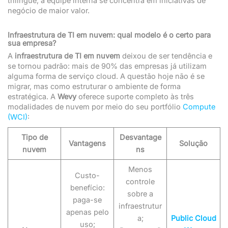
trilíngue, a equipe interna se concentra em iniciativas de
negócio de maior valor.
Infraestrutura de TI em nuvem: qual modelo é o certo para
sua empresa?
A
infraestrutura de TI em nuvem
deixou de ser tendência e
se tornou padrão: mais de 90% das empresas já utilizam
alguma forma de serviço cloud. A questão hoje não é se
migrar, mas como estruturar o ambiente de forma
estratégica. A
Wevy
oferece suporte completo às três
modalidades de nuvem por meio do seu portfólio
Compute
(WCI)
:
Tipo de
Desvantage
Vantagens
Solução
nuvem
ns
Menos
Custo-
controle
benefício:
sobre a
paga-se
infraestrutur
apenas pelo
a;
Public Cloud
uso;