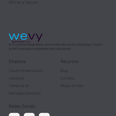
GPU as a Service
A 1ª multinacional latino-americana de cloud computing. Future-
proof cloud para empresas que não param.
Empresa
Recursos
Cloud Infrastructure
Blog
Compute
Contato
Compute AI
Mapa do Site
Managed Services
Redes Sociais