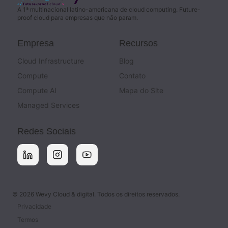
A 1ª multinacional latino-americana de cloud computing. Future-
proof cloud para empresas que não param.
Empresa
Recursos
Cloud Infrastructure
Blog
Compute
Contato
Compute AI
Mapa do Site
Managed Services
Redes Sociais
© 2026 Wevy Cloud & digital. Todos os direitos reservados.
Privacidade
Termos