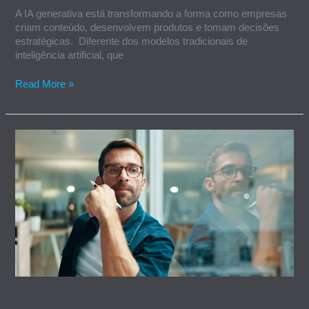
A IA generativa está transformando a forma como empresas
criam conteúdo, desenvolvem produtos e tomam decisões
estratégicas. Diferente dos modelos tradicionais de
inteligência artificial, que
Read More »
A
inteligência
artificial
que
resolve
problemas
crônicos
nas
empresas
A inteligência artificial que