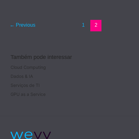
←
Previous
1
2
Também pode interessar
Cloud Computing
Dados & IA
Serviços de TI
GPU as a Service