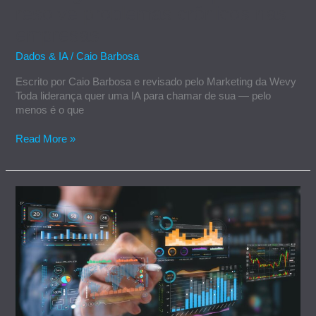
resolve problemas crônicos nas
empresas
Dados & IA
/
Caio Barbosa
Escrito por Caio Barbosa e revisado pelo Marketing da Wevy
Toda liderança quer uma IA para chamar de sua — pelo
menos é o que
Read More »
DevOps:
o
que
é,
como
funciona
e
5
benefícios